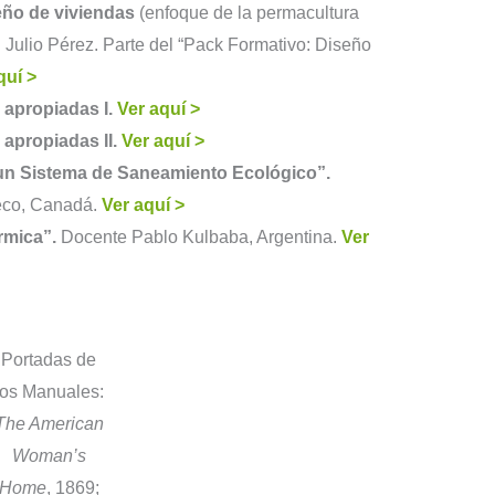
eño de viviendas
(enfoque de la permacultura
 Julio Pérez. Parte del “Pack Formativo: Diseño
quí >
apropiadas I.
Ver aquí >
apropiadas II.
Ver aquí >
un Sistema de Saneamiento Ecológico”.
eco, Canadá.
Ver aquí >
rmica”.
Docente Pablo Kulbaba, Argentina.
Ver
Portadas de
los Manuales:
The American
Woman’s
Home
, 1869;