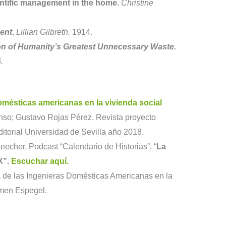
ntific management in the home.
Christine
ent
.
Lillian Gilbreth.
1914.
ion of Humanity’s Greatest Unnecessary Waste.
.
domésticas americanas en la vivienda social
so; Gustavo Rojas Pérez. Revista proyecto
ditorial Universidad de Sevilla año 2018.
eecher. Podcast “Calendario de Historias”, “
La
X”.
Escuchar aquí.
a de las Ingenieras Domésticas Americanas en la
rmen Espegel.