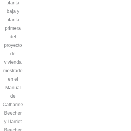
planta
baja y
planta
primera
del
proyecto
de
vivienda
mostrado
en el
Manual
de
Catharine
Beecher
y Harriet
Beecher