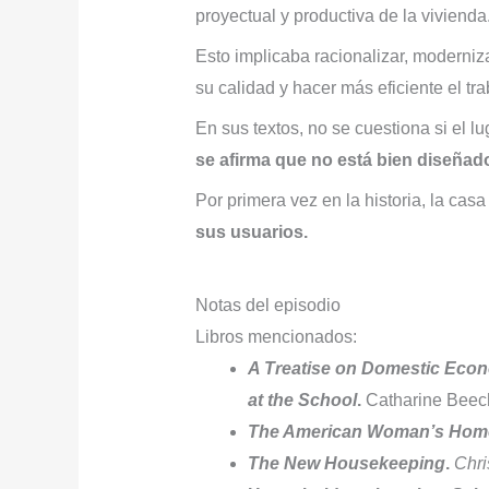
proyectual y productiva de la vivienda
Esto implicaba racionalizar, moderniz
su calidad y hacer más eficiente el tr
En sus textos, no se cuestiona si el l
se afirma que no está bien diseñad
Por primera vez en la historia, la ca
sus usuarios.
Notas del episodio
Libros mencionados:
A Treatise on Domestic Econ
at the School
.
Catharine Beech
The American Woman’s Hom
The New Housekeeping
.
Chri