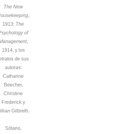
The New
ousekeeping
,
1913;
The
Psychology of
Management
,
1914, y los
etratos de sus
autoras:
Catharine
Beecher,
Christine
Frederick y
illian Gilbreth.
Sótano,