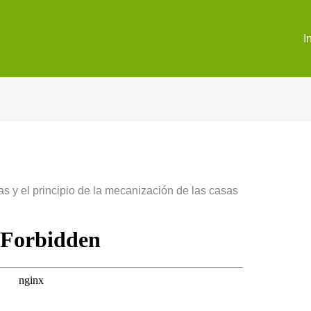
I
s y el principio de la mecanización de las casas