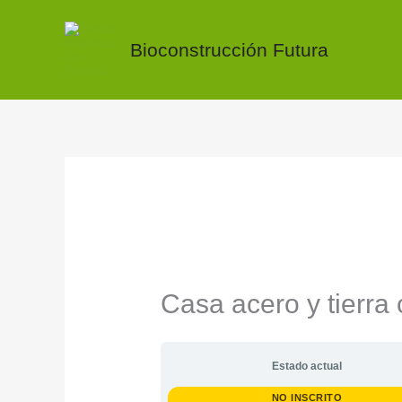
Ir
al
Bioconstrucción Futura
contenido
Casa acero y tierra
Estado actual
NO INSCRITO