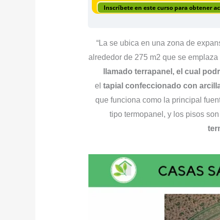
Inscríbete en este curso para obtener a
“La se ubica en una zona de expans
alrededor de 275 m2 que se emplaza 
llamado terrapanel, el cual po
el
tapial confeccionado con arcilla
que funciona como la principal fuen
tipo termopanel, y los pisos s
ter