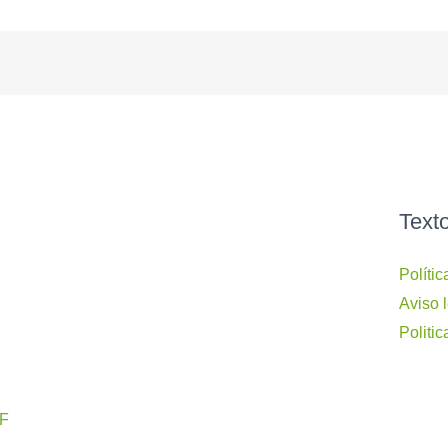
Text
Políti
Aviso 
Politic
BF