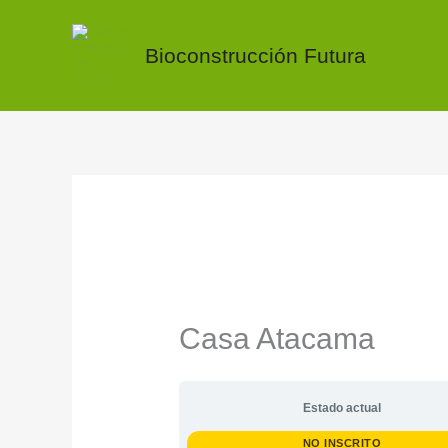
Ir
al
Bioconstrucción Futura
contenido
Casa Atacama
Estado actual
NO INSCRITO