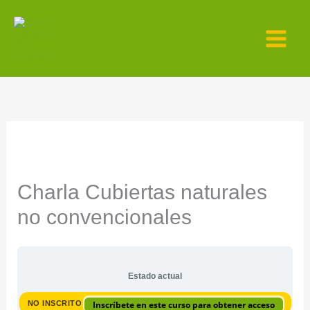
Ir
al
contenido
Charla Cubiertas naturales
no convencionales
Estado actual
NO INSCRITO
Inscríbete en este curso para obtener acceso