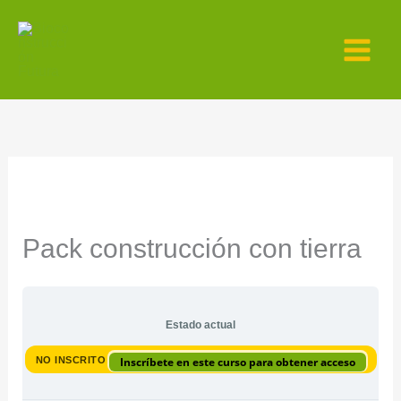
Ir
al
contenido
Pack construcción con tierra
Estado actual
NO INSCRITO
Inscríbete en este curso para obtener acceso