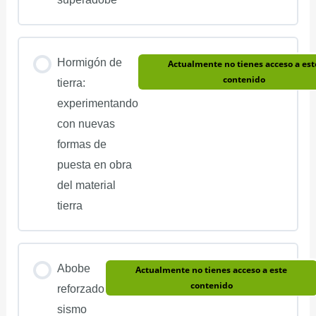
Hormigón de
Actualmente no tienes acceso a est
contenido
tierra:
experimentando
con nuevas
formas de
puesta en obra
del material
tierra
Abobe
Actualmente no tienes acceso a este
contenido
reforzado
sismo