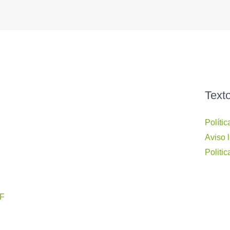
Text
Políti
Aviso 
Politic
BF