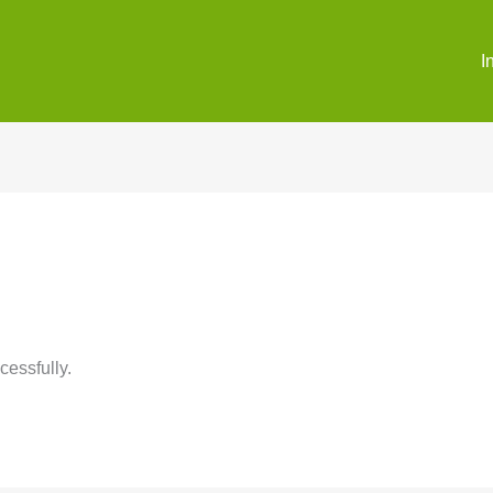
I
cessfully.