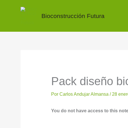
Ir
al
Bioconstrucción Futura
contenido
Pack diseño bi
Por
Carlos Andujar Almansa
/
28 ener
You do not have access to this note