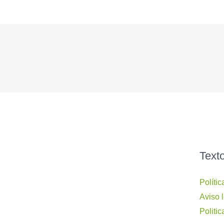
Text
Políti
Aviso 
Politic