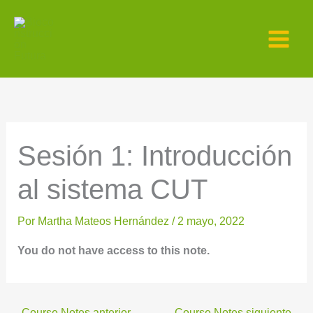
Ir
al
contenido
Sesión 1: Introducción
al sistema CUT
Por
Martha Mateos Hernández
/
2 mayo, 2022
You do not have access to this note.
←
Course Notes anterior
Course Notes siguiente
→