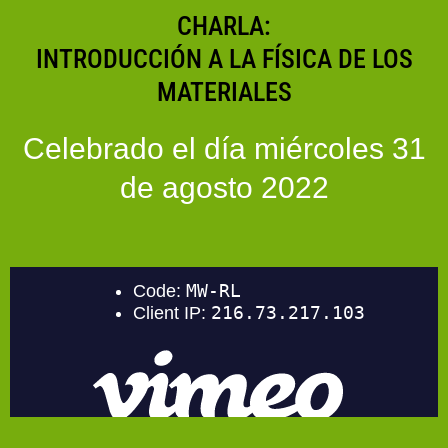
Ir
CHARLA:
al
INTRODUCCIÓN A LA FÍSICA DE LOS
contenido
MATERIALES
Celebrado el día miércoles 31
de agosto 2022