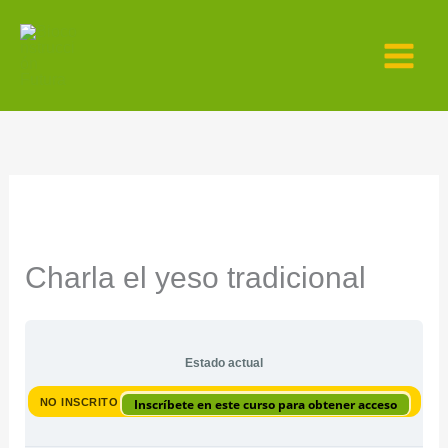
Ir
al
contenido
Charla el yeso tradicional
Estado actual
NO INSCRITO
Inscríbete en este curso para obtener acceso