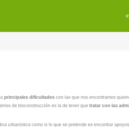
I
as
principales dificultades
con las que nos encontramos quiene
terios de bioconstrucción es la de tener que
tratar con las adm
mativa urbanística como si lo que se pretende es encontrar apoyos