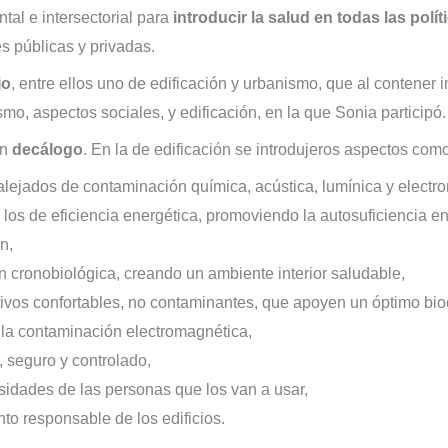
al e intersectorial para
introducir la salud en todas las polí
es públicas y privadas.
jo
, entre ellos uno de edificación y urbanismo, que al contener 
smo, aspectos sociales, y edificación, en la que Sonia participó.
un
decálogo
. En la de edificación se introdujeros aspectos como
alejados de contaminación química, acústica, lumínica y electr
e los de eficiencia energética, promoviendo la autosuficiencia en
n,
n cronobiológica, creando un ambiente interior saludable,
ivos confortables, no contaminantes, que apoyen un óptimo biocl
e la contaminación electromagnética,
 seguro y controlado,
esidades de las personas que los van a usar,
o responsable de los edificios.