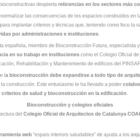
bioconstructivas despierta
reticencias en los sectores más 
normalizar las consecuencias de los espacios construidos en l
para implantar criterios y técnicas que, teniendo como foco la 
das por administraciones e instituciones
.
cta española, miembro de Bioconstrucción Futura, especialista 
cia en su trabajo en instituciones
como el Colegio Oficial de A
cación, Rehabilitación y Mantenimiento de edificios del PINSAP
e l
a bioconstrucción debe expandirse a todo tipo de arquit
e la construcción. Este entusiasmo le ha llevado a poder
colabor
 criterios de salud y bioconstrucción en la edificación
.
Bioconstrucción y colegios oficiales
ectura del
Colegio Oficial de Arquitectos de Catalunya COA
rramienta web
“espais interiors saludables” de ayuda a los arq