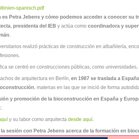
tlinien-spanisch.pdf
 es Petra Jebens y cómo podemos acceder a conocer su t
tecta
,
presidenta del IEB
y actúa como
coordinadora y super
emán
.
sitarios realizó prácticas de construcción en albañilería, encofr
fesiones.
ica se centró en construcciones públicas, como universidades,
achos de arquitectura en Berlín,
en 1987 se traslada a Españ
bioconstrucción
, materias en las que se inició de forma autodid
sión y promoción de la bioconstrucción en España y Europ
c.
aquí
y su labor como arquitecta
desde aquí
.
 la sesión con Petra Jebens acerca de la formación en bio