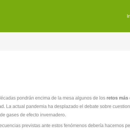
I
décadas pondrán encima de la mesa algunos de los
retos más 
d. La actual pandemia ha desplazado el debate sobre cuestione
 de gases de efecto invernadero.
ecuencias previstas ante estos fenómenos debería hacernos p