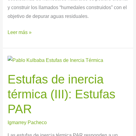
y construir los llamados “humedales construidos” con el
objetivo de depurar aguas residuales.
Leer más »
Estufas
de
Estufas de inercia
inercia
térmica
térmica (III): Estufas
(III):
Estufas
PAR
PAR
Igmarrey Pacheco
Las estufas de inercia térmica PAR responden a un