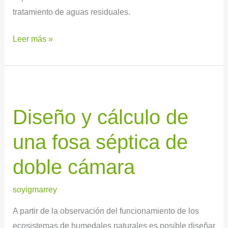
tratamiento de aguas residuales.
Leer más »
Diseño
y
Diseño y cálculo de
cálculo
de
una fosa séptica de
una
fosa
doble cámara
séptica
de
soyigmarrey
doble
A partir de la observación del funcionamiento de los
cámara
ecosistemas de humedales naturales es posible diseñar