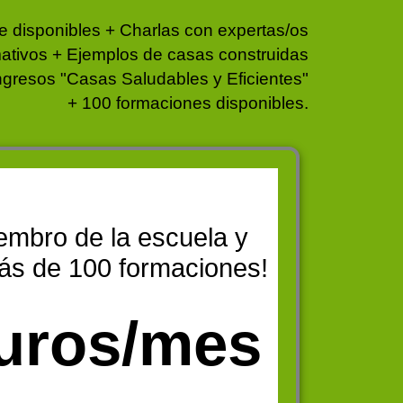
e disponibles + Charlas con expertas/os
ativos + Ejemplos de casas construidas
gresos "Casas Saludables y Eficientes"
+ 100 formaciones disponibles.
embro de la escuela y
ás de 100 formaciones!
uros/mes