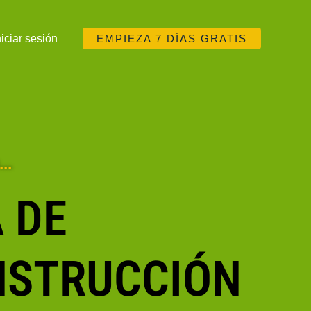
niciar sesión
EMPIEZA 7 DÍAS GRATIS
..
 DE
NSTRUCCIÓN