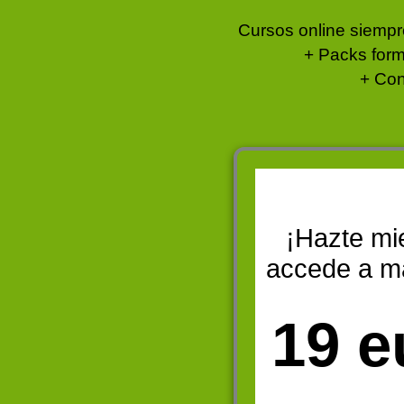
Cursos online siempr
+ Packs form
+ Con
¡Hazte mi
accede a m
19 e