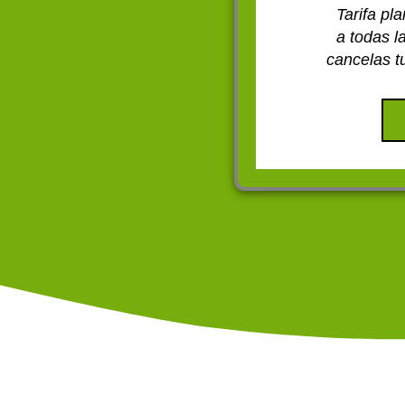
Tarifa pl
a todas 
cancelas t